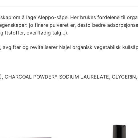
ap om å lage Aleppo-såpe. Her brukes fordelene til organi
segenskaper: jo finere pulveret er, desto bedre adsorpsjo
giftstoffer, overflødig talg…).
avgifter og revitaliserer Najel organisk vegetabilsk kullså
R), CHARCOAL POWDER*, SODIUM LAURELATE, GLYCERIN