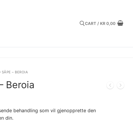
CART
/
KR
0,00
Search for:
 SÅPE – BEROIA
– Beroia
sende behandling som vil gjenopprette den
n din.