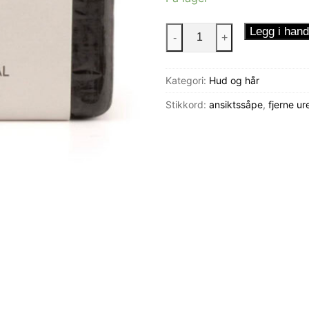
Aleppo
Legg i hand
-
+
Såpe
-
Kategori:
Hud og hår
Beroia
antall
Stikkord:
ansiktssåpe
,
fjerne ur