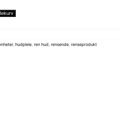
lekurv
enheter
,
hudpleie
,
ren hud
,
rensende
,
renseprodukt