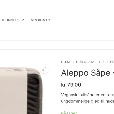
BETINGELSER
MIN KONTO
HJEM
HUD OG HÅR
ALEPPO
Aleppo Såpe 
kr
79,00
Vegansk kullsåpe er en ren
ungdommelige glød til hude
På lager