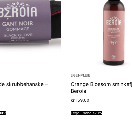
EGENPLEIE
nde skrubbehanske –
Orange Blossom sminkefj
Beroia
kr
159,00
kurv
Legg i handlekurv