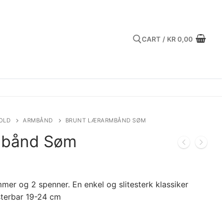
CART
/
KR
0,00
Search for:
OLD
ARMBÅND
BRUNT LÆRARMBÅND SØM
mbånd Søm
r og 2 spenner. En enkel og slitesterk klassiker
sterbar 19-24 cm