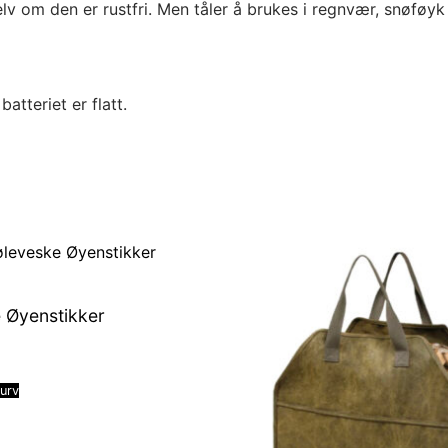
lv om den er rustfri. Men tåler å brukes i regnvær, snøføy
atteriet er flatt.
 Øyenstikker
kurv