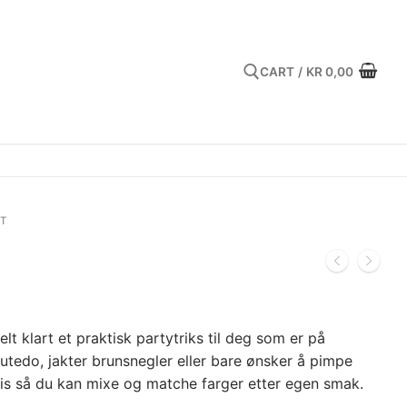
CART
/
KR
0,00
Search for:
T
elt klart et praktisk partytriks til deg som er på
r utedo, jakter brunsnegler eller bare ønsker å pimpe
is så du kan mixe og matche farger etter egen smak.