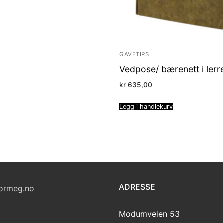
GAVETIPS
Vedpose/ bærenett i lerre
kr
635,00
Legg i handlekurv
ADRESSE
ormeg.no
Modumveien 53