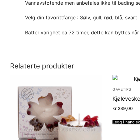
Vannavstøtende men anbefales ikke til bading se
Velg din favorittfarge : Sølv, gull, rød, blå, svart
Batterivarighet ca 72 timer, dette kan byttes når b
Relaterte produkter
GAVETIPS
Kjøleveske
kr
289,00
Legg i handle