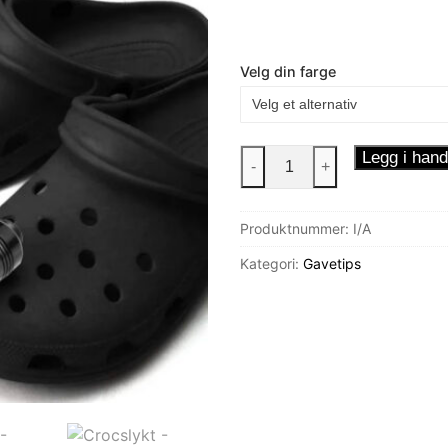
Velg din farge
Crocslykt
Legg i hand
-
+
antall
Produktnummer:
I/A
Kategori:
Gavetips