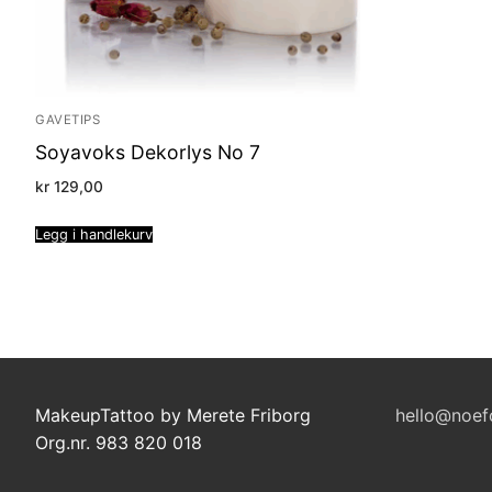
GAVETIPS
Soyavoks Dekorlys No 7
kr
129,00
Legg i handlekurv
MakeupTattoo by Merete Friborg
hello@noef
Org.nr. 983 820 018