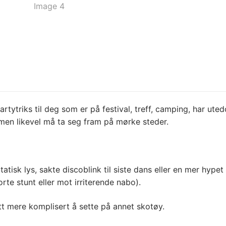
partytriks til deg som er på festival, treff, camping, har ut
men likevel må ta seg fram på mørke steder.
Statisk lys, sakte discoblink til siste dans eller en mer h
te stunt eller mot irriterende nabo).
tt mere komplisert å sette på annet skotøy.