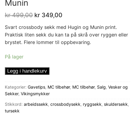
Munin
Opprinnelig
Nåværende
kr
499,00
kr
349,00
pris
pris
var:
er:
Svart crossbody sekk med Hugin og Munin print.
kr 499,00.
kr 349,00.
Praktisk liten sekk du kan ta på skrå over ryggen eller
brystet. Flere lommer til oppbevaring.
På lager
Crossbodysekk
Legg i handlekurv
Hugin
og
Kategorier:
Gavetips
,
MC tilbehør
,
MC tilbehør
,
Salg
,
Vesker og
Munin
Sekker
,
Vikingsmykker
antall
Stikkord:
arbeidssekk
,
crossbodysekk
,
ryggsekk
,
skuldersekk
,
tursekk