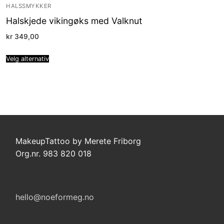
HALSSMYKKER
Halskjede vikingøks med Valknut
kr
349,00
Velg alternativ
MakeupTattoo by Merete Friborg
Org.nr. 983 820 018
hello@noeformeg.no