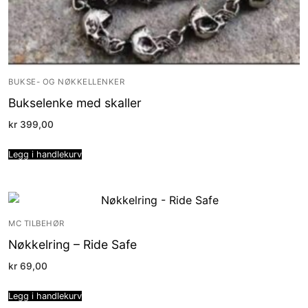
BUKSE- OG NØKKELLENKER
Bukselenke med skaller
kr
399,00
Legg i handlekurv
MC TILBEHØR
Nøkkelring – Ride Safe
kr
69,00
Legg i handlekurv