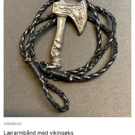
ARMBÅND
Lærarmbånd med vikingøks