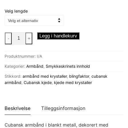
Velg lengde
Cubansk
Legg i handlekurv
-
+
armbånd
Ice
Produktnummer:
I/A
antall
Kategorier:
Armbånd
,
Smykkeskrinets innhold
Stikkord:
armbånd med krystaller
,
blingfaktor
,
cubansk
armbånd
,
Cubansk kjede
,
kjede med krystaller
Beskrivelse
Tilleggsinformasjon
Cubansk armbånd i blankt metall, dekorert med