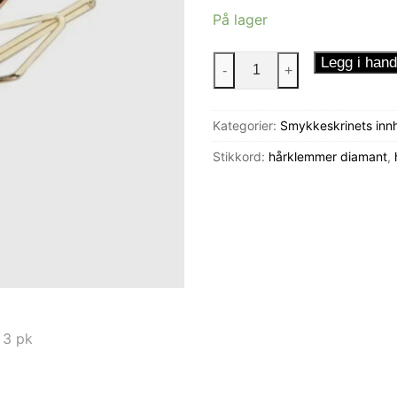
På lager
Diamant
Legg i hand
-
+
Hårklemmer
3
Kategorier:
Smykkeskrinets inn
pk
antall
Stikkord:
hårklemmer diamant
,