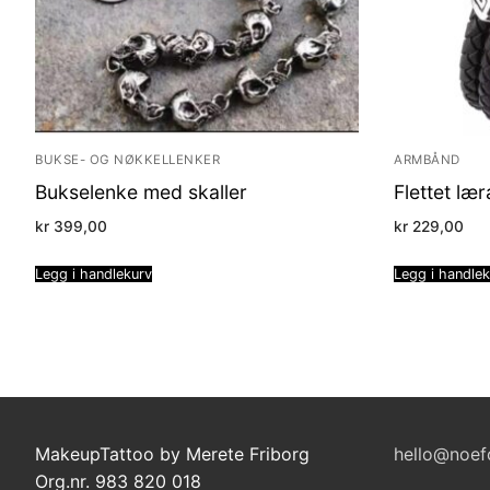
BUKSE- OG NØKKELLENKER
ARMBÅND
Bukselenke med skaller
Flettet l
kr
399,00
kr
229,00
Legg i handlekurv
Legg i handle
MakeupTattoo by Merete Friborg
hello@noef
Org.nr. 983 820 018