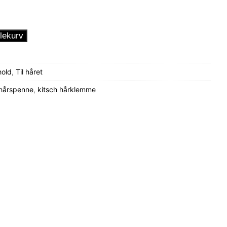
lekurv
hold
,
Til håret
hårspenne
,
kitsch hårklemme