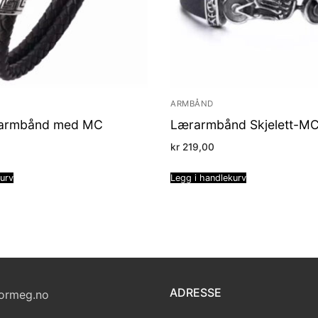
ARMBÅND
ærarmbånd med MC
Lærarmbånd Skjelett-M
kr
219,00
kurv
Legg i handlekurv
ADRESSE
ormeg.no