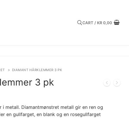
CART
/
KR
0,00
Search for:
RET
DIAMANT HÅRKLEMMER 3 PK
lemmer 3 pk
i metall. Diamantmønstret metall gir en ren og
lder en gullfarget, en blank og en rosegullfarget