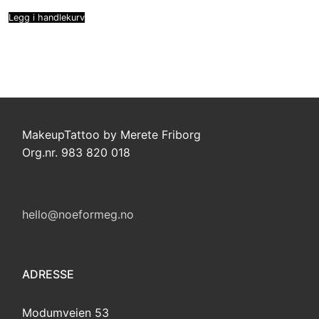
Legg i handlekurv
MakeupTattoo by Merete Friborg
Org.nr. 983 820 018
hello@noeformeg.no
ADRESSE
Modumveien 53