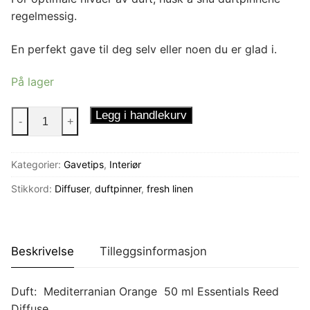
regelmessig.
En perfekt gave til deg selv eller noen du er glad i.
På lager
Diffuser/
Legg i handlekurv
-
+
Duftpinner
-
Kategorier:
Gavetips
,
Interiør
Mediterranean
Orange
Stikkord:
Diffuser
,
duftpinner
,
fresh linen
50
ml
antall
Beskrivelse
Tilleggsinformasjon
Duft: Mediterranian Orange 50 ml Essentials Reed
Diffuse