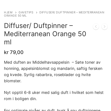
HJEM
GAVETIPS
DIFFUSER/ DUFTPINNER – MEDITERRANEAN
ORANGE 50 ML
Diffuser/ Duftpinner –
Mediterranean Orange 50
ml
kr
79,00
Med duften av Middelhavsappelsin – Søte toner av
honning, appelsinblomst og mandarin, saftig fersken
og kvede. Syrlig rabarbra, roseblader og hvite
blomster.
Nyt opptil 6-8 uker med salig duft i hvilket som helst
rom i boligen din.
For optimale nivåer av duft, husk å snu duftpinnene