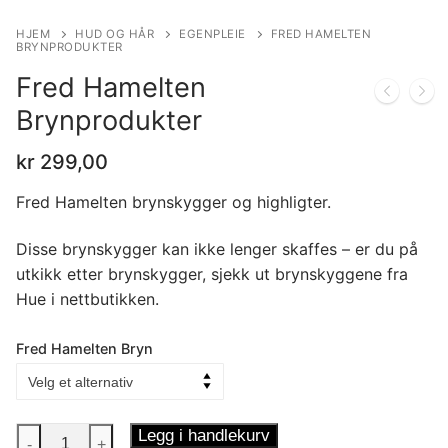
HJEM
HUD OG HÅR
EGENPLEIE
FRED HAMELTEN
BRYNPRODUKTER
Fred Hamelten
Brynprodukter
kr
299,00
Fred Hamelten brynskygger og highligter.
Disse brynskygger kan ikke lenger skaffes – er du på
utkikk etter brynskygger, sjekk ut brynskyggene fra
Hue i nettbutikken.
Fred Hamelten Bryn
Fred
Legg i handlekurv
-
+