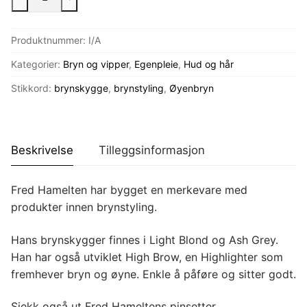
Hamelten
Brynprodukter
Produktnummer:
I/A
antall
Kategorier:
Bryn og vipper
,
Egenpleie
,
Hud og hår
Stikkord:
brynskygge
,
brynstyling
,
Øyenbryn
Beskrivelse
Tilleggsinformasjon
Fred Hamelten har bygget en merkevare med
produkter innen brynstyling.
Hans brynskygger finnes i Light Blond og Ash Grey.
Han har også utviklet High Brow, en Highlighter som
fremhever bryn og øyne. Enkle å påføre og sitter godt.
Sjekk også ut Fred Hameltens pinsetter