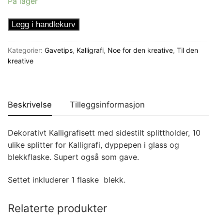
På lager
Gavesett
Legg i handlekurv
for
kalligrafi
Kategorier:
Gavetips
,
Kalligrafi
,
Noe for den kreative
,
Til den
antall
kreative
Beskrivelse
Tilleggsinformasjon
Dekorativt Kalligrafisett med sidestilt splittholder, 10
ulike splitter for Kalligrafi, dyppepen i glass og
blekkflaske. Supert også som gave.
Settet inkluderer 1 flaske blekk.
Relaterte produkter