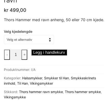
ravn
kr
499,00
Thors Hammer med ravn anheng, 50 eller 70 cm kjede.
Velg kjedelengde
Halskjede
Legg i handlekurv
-
+
Thors
Hammer
Produktnummer:
I/A
ravn
antall
Kategorier:
Halssmykker
,
Smykker til Han
,
Smykkeskrinets
innhold
,
Til Han
,
Vikingsmykker
Stikkord:
Thors hammer ravn smykke
,
Thors hammer smykke
,
Vikingsmykke