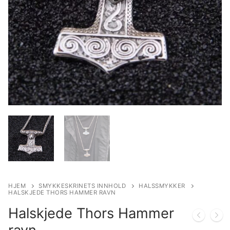
HJEM
SMYKKESKRINETS INNHOLD
HALSSMYKKER
HALSKJEDE THORS HAMMER RAVN
Halskjede Thors Hammer