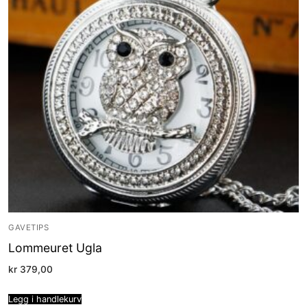
GAVETIPS
Lommeuret Ugla
kr
379,00
Legg i handlekurv