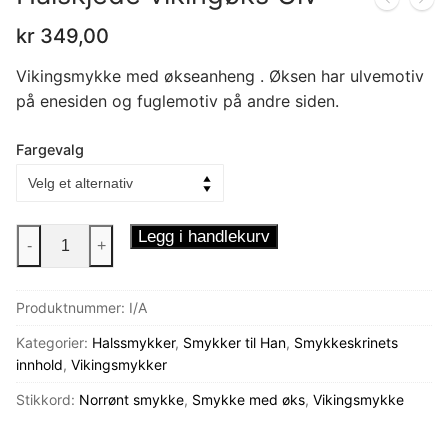
kr
349,00
Vikingsmykke med økseanheng . Øksen har ulvemotiv
på enesiden og fuglemotiv på andre siden.
Fargevalg
Halskjede
Legg i handlekurv
-
+
vikingøks
Ulv
Produktnummer:
I/A
antall
Kategorier:
Halssmykker
,
Smykker til Han
,
Smykkeskrinets
innhold
,
Vikingsmykker
Stikkord:
Norrønt smykke
,
Smykke med øks
,
Vikingsmykke