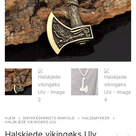
HJEM
SMYKKESKRINETS INNHOLD
HALSSMYKKER
HALSKJEDE VIKINGØKS ULV
Halskjede vikingøks Ulv