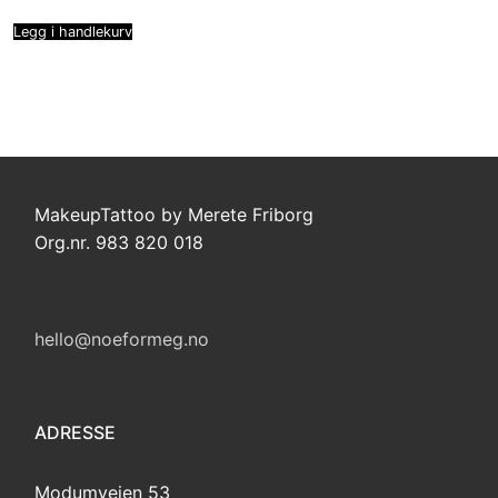
Legg i handlekurv
MakeupTattoo by Merete Friborg
Org.nr. 983 820 018
hello@noeformeg.no
ADRESSE
Modumveien 53