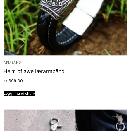
ARMBÅND
Helm of awe lærarmbånd
kr
399,00
Legg i handlekurv