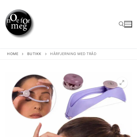
Skip
to
content
Search for:
HOME
BUTIKK
HÅRFJERNING MED TRÅD