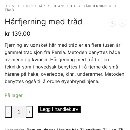
HJEM
HUD OG HÅR
TIL ANSIKTET
HÅRFJERNING MED
TRÅD
Hårfjerning med tråd
kr
139,00
Fjerning av uønsket hår med tråd er en flere tusen år
gammel tradisjon fra Persia. Metoden benyttes både
av menn og kvinner. Hårfjerning med tråd er en
teknikk som i hovedsak benyttes til å fjerne de små
hårene på hake, overleppe, kinn, underarmer. Metoden
benyttes også til å ordne øyenbrynslinjene.
På lager
Hårfjerning
Legg i handlekurv
-
+
med
tråd
Kategorier:
Bryn og vipper
,
Hud og hår
,
Til ansiktet
,
Til Han
,
Til