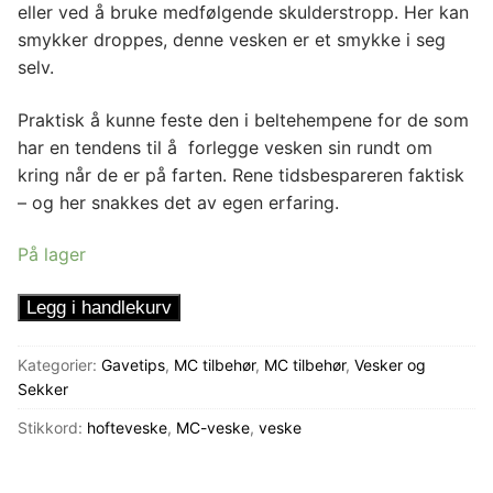
eller ved å bruke medfølgende skulderstropp. Her kan
smykker droppes, denne vesken er et smykke i seg
selv.
Praktisk å kunne feste den i beltehempene for de som
har en tendens til å forlegge vesken sin rundt om
kring når de er på farten. Rene tidsbespareren faktisk
– og her snakkes det av egen erfaring.
På lager
Hofteveske
Legg i handlekurv
-
Magisk
Kategorier:
Gavetips
,
MC tilbehør
,
MC tilbehør
,
Vesker og
Lilla
Sekker
antall
Stikkord:
hofteveske
,
MC-veske
,
veske