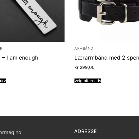
R
ARMBÅND
 – I am enough
Lærarmbånd med 2 spen
kr
299,00
kurv
Velg alternativ
ADRESSE
ormeg.no