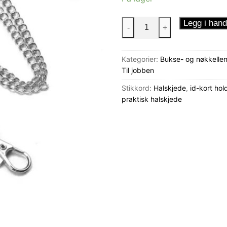
ID-
Legg i hand
-
+
kort
kjede
Kategorier:
Bukse- og nøkkelle
Evig
Til jobben
antall
Stikkord:
Halskjede
,
id-kort hol
praktisk halskjede