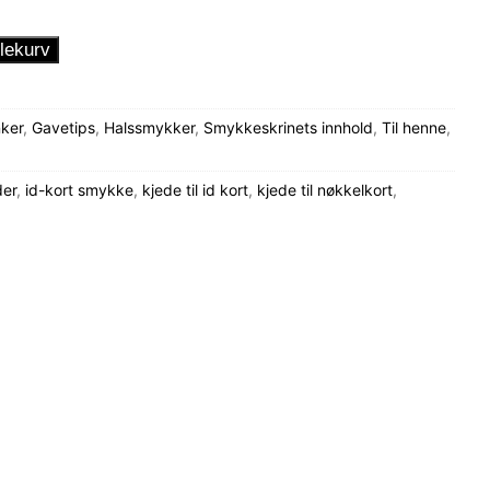
lekurv
nker
,
Gavetips
,
Halssmykker
,
Smykkeskrinets innhold
,
Til henne
,
der
,
id-kort smykke
,
kjede til id kort
,
kjede til nøkkelkort
,