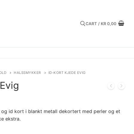
CART
/
KR
0,00
Search for:
OLD
HALSSMYKKER
ID-KORT KJEDE EVIG
 Evig
- og id kort i blankt metall dekortert med perler og et
ke ekstra.