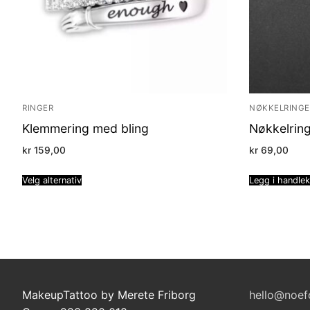
RINGER
NØKKELRINGE
Klemmering med bling
Nøkkelring
kr
159,00
kr
69,00
Velg alternativ
Legg i handle
MakeupTattoo by Merete Friborg
hello@noef