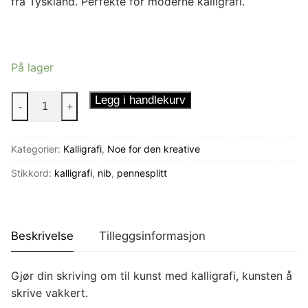
fra Tyskland. Perfekte for moderne kalligrafi.
På lager
Kalligrafi
Legg i handlekurv
-
+
pennesplitter
-
Kategorier:
Kalligrafi
,
Noe for den kreative
L'écolière
tipp
Stikkord:
kalligrafi
,
nib
,
pennesplitt
antall
Beskrivelse
Tilleggsinformasjon
Gjør din skriving om til kunst med kalligrafi, kunsten å
skrive vakkert.