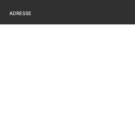
ADRESSE
Modumveien 53
3410 Sylling
Copyright © 2026 Noe for meg – Powered by
Customify
.