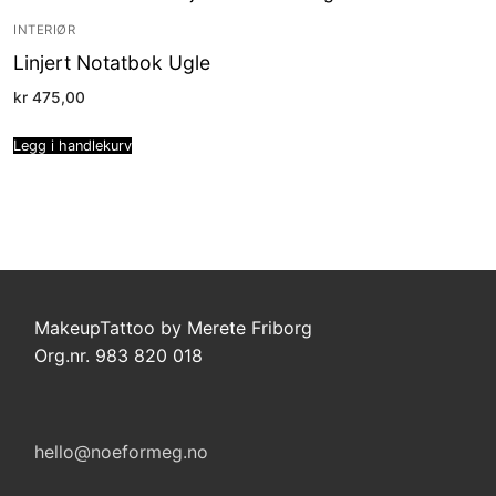
INTERIØR
Linjert Notatbok Ugle
kr
475,00
Legg i handlekurv
MakeupTattoo by Merete Friborg
Org.nr. 983 820 018
hello@noeformeg.no