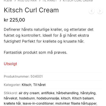
HJEM
HUD OG HÅR
TIL HÅRET
KITSCH CURL CREAM
Kitsch Curl Cream
kr
225,00
Definerer hårets naturlige krøller, og etterlater det
fuktet og kontrollert. Ideell for å gi håret ekstra
fuktighet! Perfekt for krøllete og krusete hår.
Fantastisk produkt som må prøves.
Utsolgt
Produktnummer:
504001
Kategorier:
Kitsch
,
Til håret
Stikkord:
air dry cream
,
antifloke
,
hårbehandling
,
hårstyling
,
hårvekst
,
hodebunn
,
hodebunnsolje
,
kitsch
,
Kitsch balsam
,
krøllete hår
,
leave-in-conditioner
,
motvirker flisete hårtupper
,