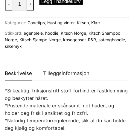
Kitsch
Legg i handlekurv
-
+
Hoodiegenser
Sateng
Kategorier:
Gavetips
,
Høst og vinter
,
Kitsch
,
Klær
antall
Stikkord:
egenpleie
,
hoodie
,
Kitsch Norge
,
Kitsch Shampoo
Norge
,
Kitsch Sjampo Norge
,
kosegenser
,
R&R
,
satenghoodie
,
silkemyk
Beskrivelse
Tilleggsinformasjon
*Silkeaktig, friksjonsfritt stoff forhindrer fastklemming
og beskytter håret.
*Pustende materiale er skånsomt mot huden, og
holder deg frisk i ansiktet og frizzfri.
*Naturlig temperaturregulerende, slik at du kan holde
deg kjølig og komfortabel.