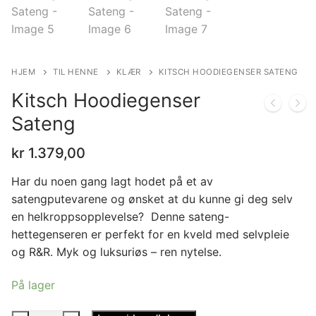
HJEM
TIL HENNE
KLÆR
KITSCH HOODIEGENSER SATENG
Kitsch Hoodiegenser
Sateng
kr
1.379,00
Har du noen gang lagt hodet på et av
satengputevarene og ønsket at du kunne gi deg selv
en helkroppsopplevelse? Denne sateng-
hettegenseren er perfekt for en kveld med selvpleie
og R&R. Myk og luksuriøs – ren nytelse.
På lager