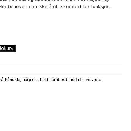
er behøver man ikke å ofre komfort for funksjon.
lekurv
hårhåndkle
,
hårpleie
,
hold håret tørt med stil
,
velvære