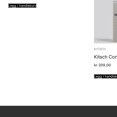
Legg i handlekurv
KITSCH
Kitsch Con
kr
209,00
Legg i handle