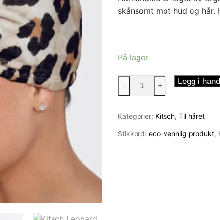
skånsomt mot hud og hår. H
På lager
Kitsch
Legg i hand
-
+
Leopard
Hårhåndkle
Kategorier:
Kitsch
,
Til håret
antall
Stikkord:
eco-vennlig produkt
,