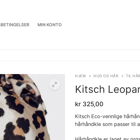
BETINGELSER
MIN KONTO
HJEM
HUD OG HÅR
TIL HÅ
Kitsch Leopa
kr
325,00
Kitsch Eco-vennlige hårhån
hårhåndkle som passer til a
Hårhåndkle er laget av org