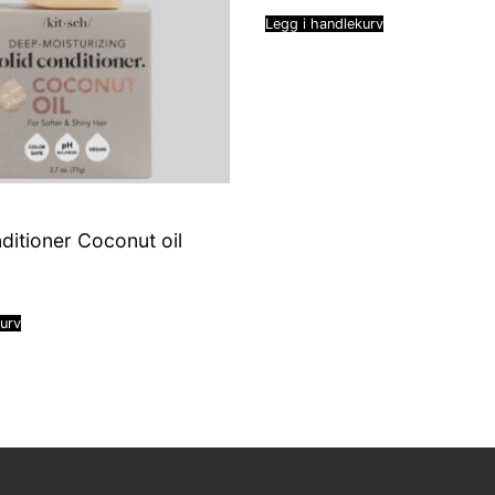
Legg i handlekurv
ditioner Coconut oil
kurv