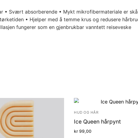
bar • Svært absorberende • Mykt mikrofibermateriale er skå
etørketiden • Hjelper med å temme krus og redusere hårbrud
allasjen fungerer som en gjenbrukbar vanntett reiseveske
HUD OG HÅR
Ice Queen hårpynt
kr
99,00