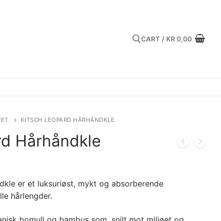
CART
/
KR
0,00
Search for:
RET
KITSCH LEOPARD HÅRHÅNDKLE
rd Hårhåndkle
dkle er et luksuriøst, mykt og absorberende
lle hårlengder.
anisk bomull og bambus som, snilt mot miljøet og