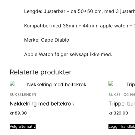
Lengde: Justerbar – ca 50+50 cm, med 3 justerb
Kompatibel med 38mm – 44 mm apple watch – 
Merke: Cape Diablo
Apple Watch følger selvsagt ikke med.
Relaterte produkter
BUKSELENKER
BUKSE- OG N
Nøkkelring med beltekrok
Trippel bu
kr
89,00
kr
329,00
Velg alternativ
Legg i handle