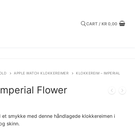
CART
/
KR
0,00
Search for:
OLD
APPLE WATCH KLOKKEREIMER
KLOKKEREIM – IMPERIAL
Imperial Flower
il et smykke med denne håndlagede klokkereimen i
 og skinn.