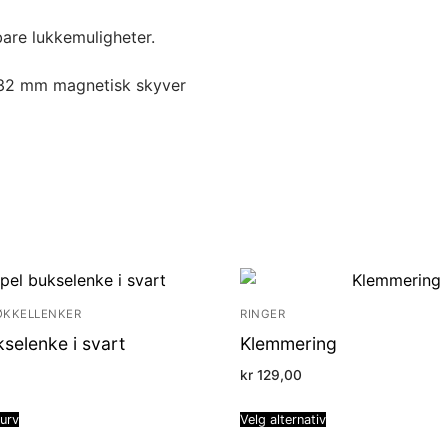
are lukkemuligheter.
32 mm magnetisk skyver
ØKKELLENKER
RINGER
kselenke i svart
Klemmering
kr
129,00
kurv
Velg alternativ