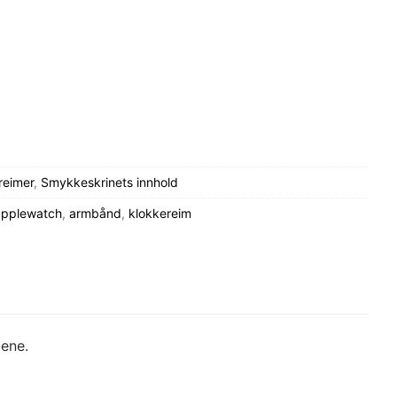
reimer
,
Smykkeskrinets innhold
 applewatch
,
armbånd
,
klokkereim
dene.