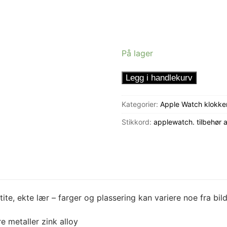
På lager
Klokkereim
Legg i handlekurv
-
Imperial
Kategorier:
Apple Watch klokke
Flower
Stikkord:
applewatch. tilbehør
antall
ite, ekte lær – farger og plassering kan variere noe fra bil
re metaller zink alloy