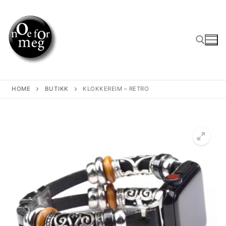
Skip
to
content
Search for:
HOME
BUTIKK
KLOKKEREIM – RETRO
🔍