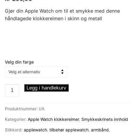
Gjør din Apple Watch om til et smykke med denne
håndlagede klokkereimen i skinn og metall
Velg din farge
Klokkereim
Legg i handlekurv
-
Retro
Produktnummer:
I/A
antall
Kategorier:
Apple Watch klokkereimer
,
Smykkeskrinets innhold
Stikkord:
applewatch. tilbehør applewatch
,
armbånd
,