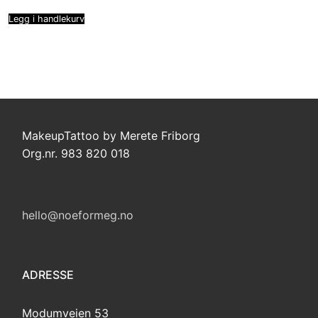
Legg i handlekurv
MakeupTattoo by Merete Friborg
Org.nr. 983 820 018
hello@noeformeg.no
ADRESSE
Modumveien 53