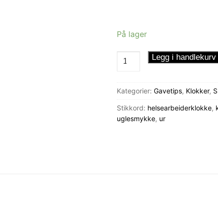
På lager
Klokkesmykke
Legg i handlekurv
Rosa
Ugle
Kategorier:
Gavetips
,
Klokker
,
S
antall
Stikkord:
helsearbeiderklokke
,
uglesmykke
,
ur