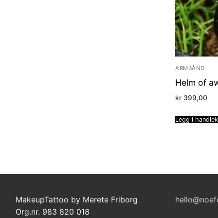
ARMBÅND
Helm of a
kr
399,00
Legg i handle
MakeupTattoo by Merete Friborg
hello@noef
Org.nr. 983 820 018