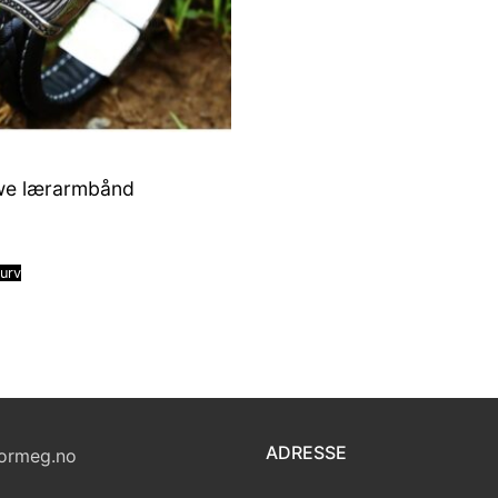
we lærarmbånd
kurv
ADRESSE
ormeg.no