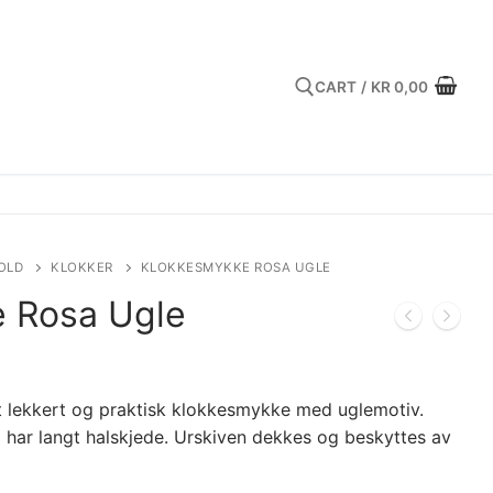
CART
/
KR
0,00
Search for:
OLD
KLOKKER
KLOKKESMYKKE ROSA UGLE
 Rosa Ugle
t lekkert og praktisk klokkesmykke med uglemotiv.
g har langt halskjede. Urskiven dekkes og beskyttes av