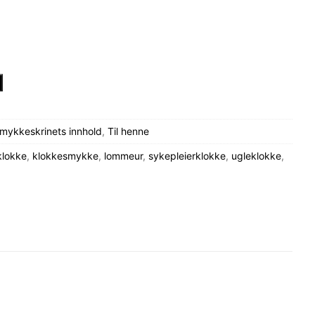
mykkeskrinets innhold
,
Til henne
klokke
,
klokkesmykke
,
lommeur
,
sykepleierklokke
,
ugleklokke
,