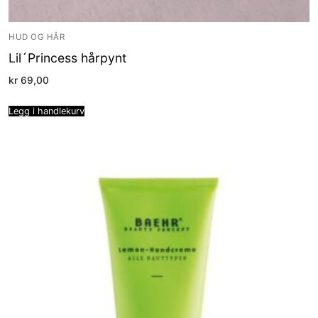
HUD OG HÅR
Lil´Princess hårpynt
kr
69,00
Legg i handlekurv