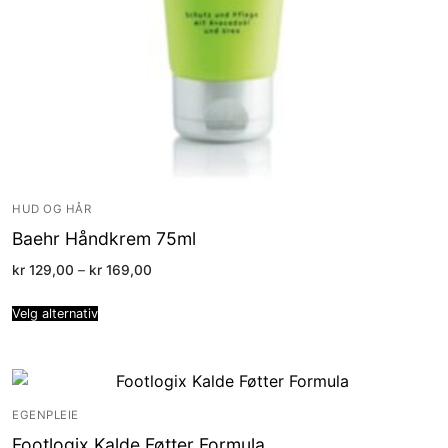
HUD OG HÅR
Baehr Håndkrem 75ml
Price
kr
129,00
–
kr
169,00
range:
kr 129,00
through
Velg alternativ
kr 169,00
EGENPLEIE
Footlogix Kalde Føtter Formula