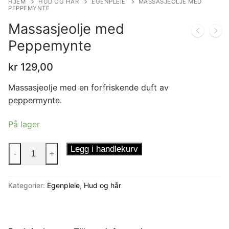
HJEM
HUD OG HÅR
EGENPLEIE
MASSASJEOLJE MED
PEPPEMYNTE
Massasjeolje med
Peppemynte
kr
129,00
Massasjeolje med en forfriskende duft av
peppermynte.
På lager
Massasjeolje
Legg i handlekurv
-
+
med
Peppemynte
Kategorier:
Egenpleie
,
Hud og hår
antall