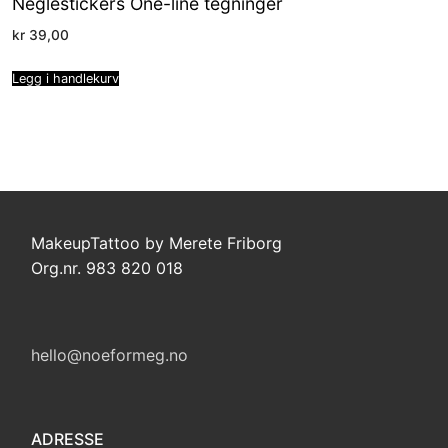
Neglestickers One-line tegninger
kr
39,00
Legg i handlekurv
MakeupTattoo by Merete Friborg
Org.nr. 983 820 018
hello@noeformeg.no
ADRESSE