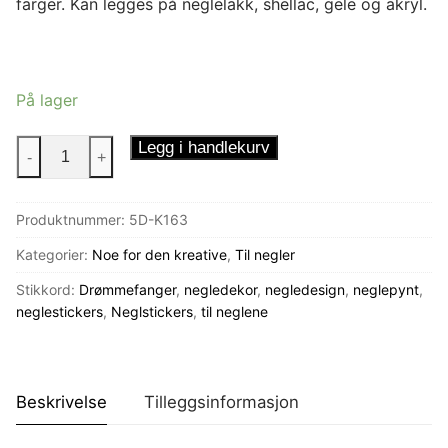
farger. Kan legges på neglelakk, shellac, gele og akryl.
På lager
Neglestickers
Legg i handlekurv
-
+
Drømmefangere
antall
Produktnummer:
5D-K163
Kategorier:
Noe for den kreative
,
Til negler
Stikkord:
Drømmefanger
,
negledekor
,
negledesign
,
neglepynt
,
neglestickers
,
Neglstickers
,
til neglene
Beskrivelse
Tilleggsinformasjon