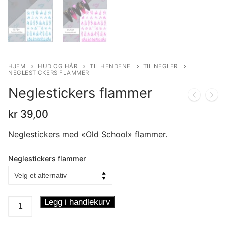
HJEM
HUD OG HÅR
TIL HENDENE
TIL NEGLER
NEGLESTICKERS FLAMMER
Neglestickers flammer
kr
39,00
Neglestickers med «Old School» flammer.
Neglestickers flammer
Neglestickers
Legg i handlekurv
flammer