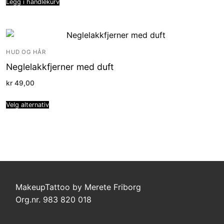
Legg i handlekurv
HUD OG HÅR
Neglelakkfjerner med duft
kr
49,00
Velg alternativ
MakeupTattoo by Merete Friborg
Org.nr. 983 820 018