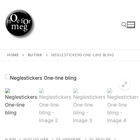
Skip
to
content
Search for:
HOME
BUTIKK
NEGLESTICKERS ONE-LINE BLING
🔍
HJEM
HUD OG HÅR
TIL HENDENE
TIL NEGLER