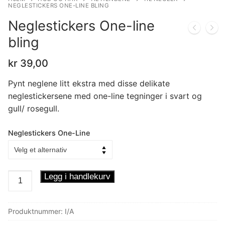
NEGLESTICKERS ONE-LINE BLING
Neglestickers One-line
bling
kr
39,00
Pynt neglene litt ekstra med disse delikate
neglestickersene med one-line tegninger i svart og
gull/ rosegull.
Neglestickers One-Line
Neglestickers
Legg i handlekurv
One-
line
Produktnummer:
I/A
bling