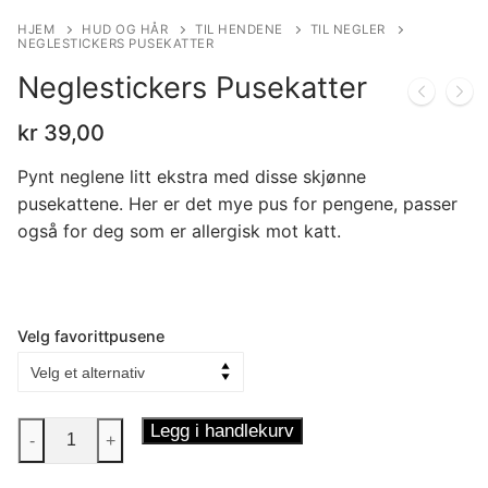
HJEM
HUD OG HÅR
TIL HENDENE
TIL NEGLER
NEGLESTICKERS PUSEKATTER
Neglestickers Pusekatter
kr
39,00
Pynt neglene litt ekstra med disse skjønne
pusekattene. Her er det mye pus for pengene, passer
også for deg som er allergisk mot katt.
Velg favorittpusene
Neglestickers
Legg i handlekurv
-
+
Pusekatter
antall