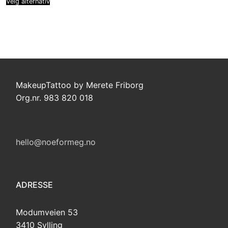
Velg alternativ
kr 109,00
MakeupTattoo by Merete Friborg
Org.nr. 983 820 018
hello@noeformeg.no
ADRESSE
Modumveien 53
3410 Sylling