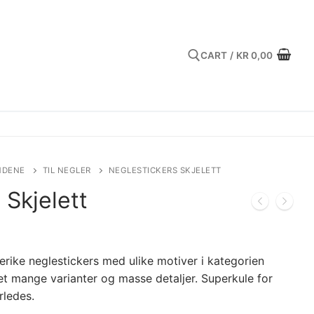
CART
/
KR
0,00
Search for:
NDENE
TIL NEGLER
NEGLESTICKERS SKJELETT
 Skjelett
rike neglestickers med ulike motiver i kategorien
 det mange varianter og masse detaljer. Superkule for
rledes.