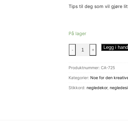
Tips til deg som vil gjøre l
På lager
Neglestickers
Legg i hand
-
+
Skjelett
antall
Produktnummer:
CA-725
Kategorier:
Noe for den kreativ
Stikkord:
negledekor
,
negledes