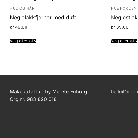
HUD OG HÅR
NOE FOR DEN 
Neglelakkfjerner med duft
Neglestick
kr
49,00
kr
39,00
Velg alternativ
Velg alternativ
MakeupTattoo by Merete Friborg
hello@noef
Org.nr. 983 820 018