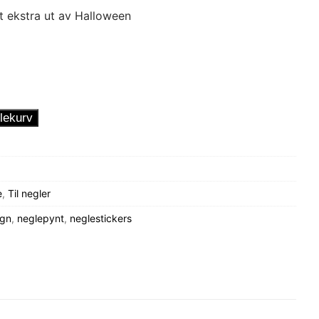
itt ekstra ut av Halloween
lekurv
e
,
Til negler
ign
,
neglepynt
,
neglestickers