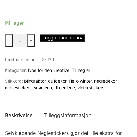
På lager
Neglestickers
Legg i handlekurv
-
+
Snødryss
antall
Produktnummer:
LS-J29
Kategorier:
Noe for den kreative
,
Til negler
Stikkord:
blingfaktor
,
gulldekor
,
Hello winter
,
negledekor
,
neglestickers
,
snømenn
,
til neglene
,
vinterstickers
Beskrivelse
Tilleggsinformasjon
Selvklebende Neglestickers gjør det lille ekstra for