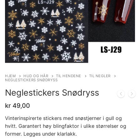
HJEM
HUD OG HÅR
TIL HENDENE
TIL NEGLER
NEGLESTICKERS SNØDRYSS
Neglestickers Snødryss
kr
49,00
Vinterinspirerte stickers med snøstjerner i gull og
hvitt. Garantert høy blingfaktor i ulike størrelser og
former. Legges under klarlakk.