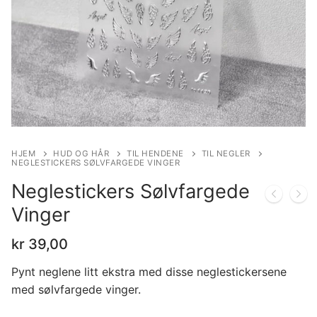
HJEM
HUD OG HÅR
TIL HENDENE
TIL NEGLER
NEGLESTICKERS SØLVFARGEDE VINGER
Neglestickers Sølvfargede
Vinger
kr
39,00
Pynt neglene litt ekstra med disse neglestickersene
med sølvfargede vinger.