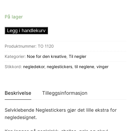
På lager
Neglestickers
Legg i handlekurv
Sølvfargede
Vinger
Produktnummer:
TO 1120
antall
Kategorier:
Noe for den kreative
,
Til negler
Stikkord:
negledekor
,
neglestickers
,
til neglene
,
vinger
Beskrivelse
Tilleggsinformasjon
Selvklebende Neglestickers gjør det lille ekstra for
negledesignet.