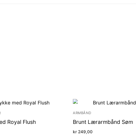
R
ARMBÅND
d Royal Flush
Brunt Lærarmbånd Søm
kr
249,00