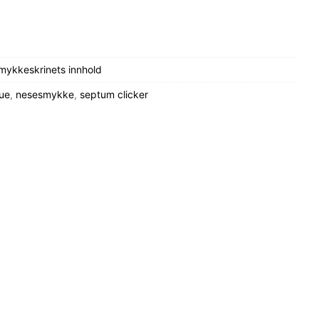
mykkeskrinets innhold
ue
,
nesesmykke
,
septum clicker