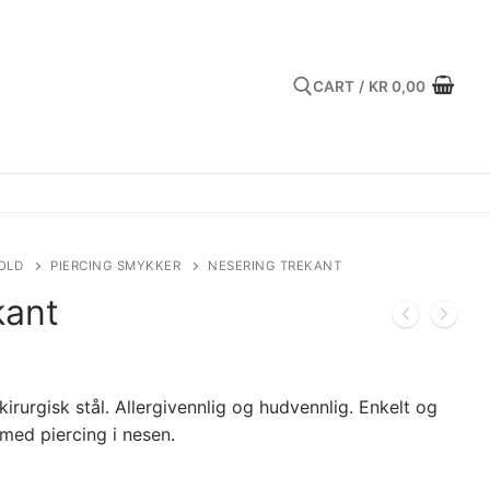
CART
/
KR
0,00
Search for:
OLD
PIERCING SMYKKER
NESERING TREKANT
kant
kirurgisk stål. Allergivennlig og hudvennlig. Enkelt og
med piercing i nesen.