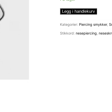
Nesering
Legg i handlekurv
Trekant
antall
Kategorier:
Piercing smykker
,
S
Stikkord:
nesepiercing
,
neseskr