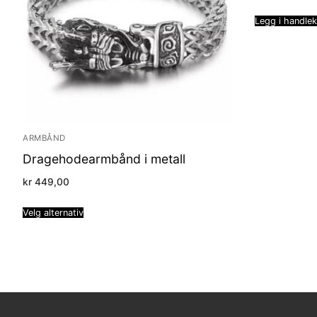
Legg i handle
ARMBÅND
Dragehodearmbånd i metall
kr
449,00
Velg alternativ