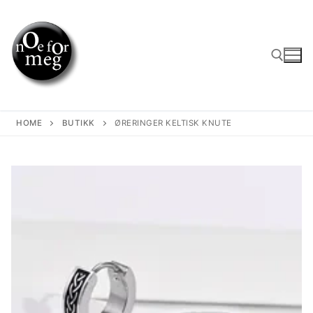
Skip
to
content
Search for:
HOME
BUTIKK
ØRERINGER KELTISK KNUTE