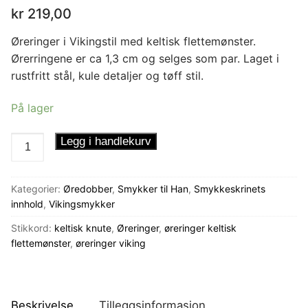
kr
219,00
Øreringer i Vikingstil med keltisk flettemønster.
Ørerringene er ca 1,3 cm og selges som par. Laget i
rustfritt stål, kule detaljer og tøff stil.
På lager
Øreringer
Legg i handlekurv
Keltisk
Knute
Kategorier:
Øredobber
,
Smykker til Han
,
Smykkeskrinets
antall
innhold
,
Vikingsmykker
Stikkord:
keltisk knute
,
Øreringer
,
øreringer keltisk
flettemønster
,
øreringer viking
Beskrivelse
Tilleggsinformasjon