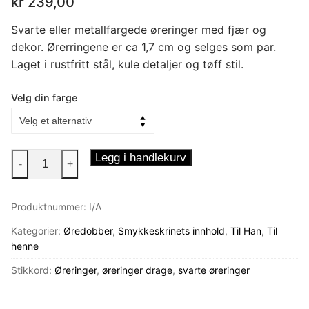
kr
239,00
Svarte eller metallfargede øreringer med fjær og
dekor. Ørerringene er ca 1,7 cm og selges som par.
Laget i rustfritt stål, kule detaljer og tøff stil.
Velg din farge
Øreringer
Legg i handlekurv
-
+
Kul
fjær
Produktnummer:
I/A
antall
Kategorier:
Øredobber
,
Smykkeskrinets innhold
,
Til Han
,
Til
henne
Stikkord:
Øreringer
,
øreringer drage
,
svarte øreringer