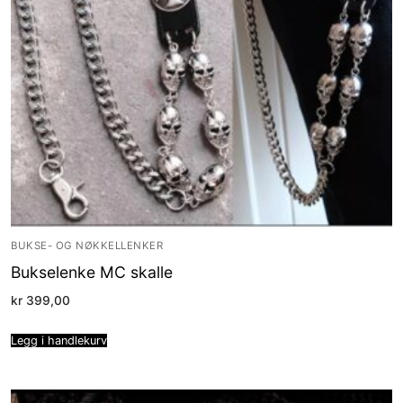
BUKSE- OG NØKKELLENKER
Bukselenke MC skalle
kr
399,00
Legg i handlekurv