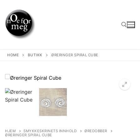
Skip
to
content
Search for:
HOME
BUTIKK
ØRERINGER SPIRAL CUBE
HJEM
SMYKKESKRINETS INNHOLD
ØREDOBBER
ØRERINGER SPIRAL CUBE