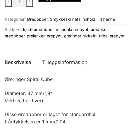
-
+
Spiral
Cube
Kategorier:
Øredobber
,
Smykkeskrinets innhold
,
Til henne
antall
Stikkord:
kjedeøredobber
,
mandala ørepynt
,
øredekor
,
øredobber
,
ørelenker
,
ørepynt
,
øreringer nikkefri
,
tribal ørepynt
Beskrivelse
Tilleggsinformasjon
Øreringer Spiral Cube
Diameter: 47 mm/1,8″
Vekt: 5,9 g (hver)
Disse øredobber er laget for standardhull:
trådtykkelsen er 1 mm/0,04″.