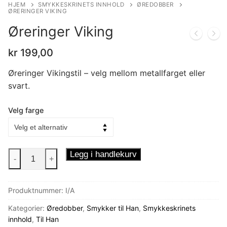
HJEM
SMYKKESKRINETS INNHOLD
ØREDOBBER
ØRERINGER VIKING
Øreringer Viking
kr
199,00
Øreringer Vikingstil – velg mellom metallfarget eller
svart.
Velg farge
Øreringer
Legg i handlekurv
-
+
Viking
antall
Produktnummer:
I/A
Kategorier:
Øredobber
,
Smykker til Han
,
Smykkeskrinets
innhold
,
Til Han