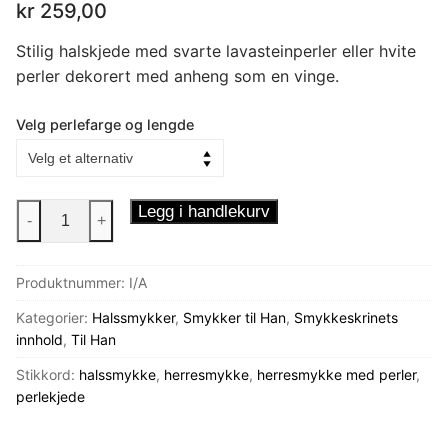
kr
259,00
Stilig halskjede med svarte lavasteinperler eller hvite
perler dekorert med anheng som en vinge.
Velg perlefarge og lengde
Perlekjede
Legg i handlekurv
-
+
med
vinge
Produktnummer:
I/A
antall
Kategorier:
Halssmykker
,
Smykker til Han
,
Smykkeskrinets
innhold
,
Til Han
Stikkord:
halssmykke
,
herresmykke
,
herresmykke med perler
,
perlekjede