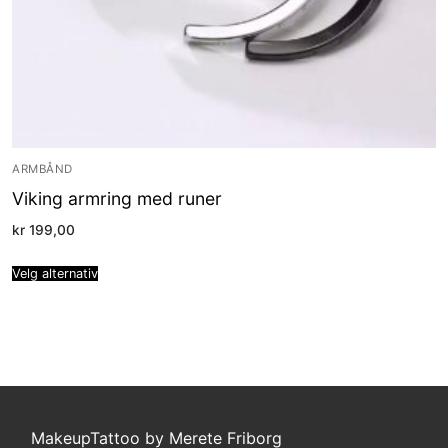
ARMBÅND
Viking armring med runer
kr
199,00
Velg alternativ
MakeupTattoo by Merete Friborg