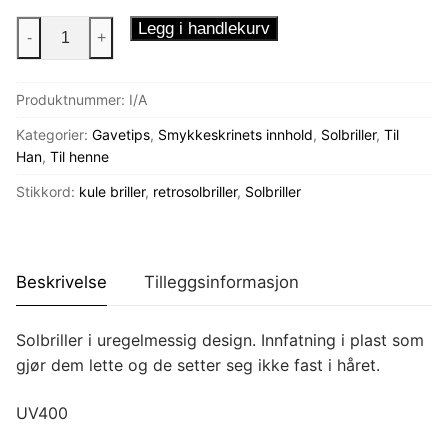
Solbriller
Legg i handlekurv
-
+
Uregelmessig
antall
Produktnummer:
I/A
Kategorier:
Gavetips
,
Smykkeskrinets innhold
,
Solbriller
,
Til
Han
,
Til henne
Stikkord:
kule briller
,
retrosolbriller
,
Solbriller
Beskrivelse
Tilleggsinformasjon
Solbriller i uregelmessig design. Innfatning i plast som
gjør dem lette og de setter seg ikke fast i håret.
UV400