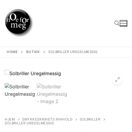
Skip
to
content
Search for:
HOME
BUTIKK
SOLBRILLER UREGELMESSIG
HJEM
SMYKKESKRINETS INNHOLD
SOLBRILLER
SOLBRILLER UREGELMESSIG