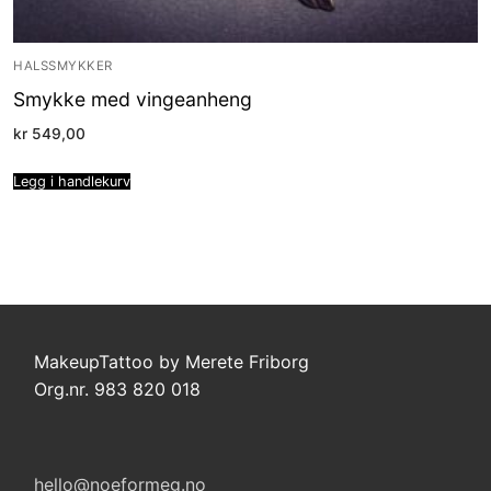
HALSSMYKKER
Smykke med vingeanheng
kr
549,00
Legg i handlekurv
MakeupTattoo by Merete Friborg
Org.nr. 983 820 018
hello@noeformeg.no