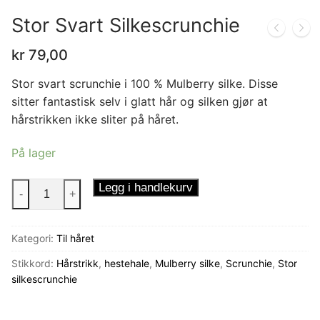
Stor Svart Silkescrunchie
kr
79,00
Stor svart scrunchie i 100 % Mulberry silke. Disse
sitter fantastisk selv i glatt hår og silken gjør at
hårstrikken ikke sliter på håret.
På lager
Stor
Legg i handlekurv
-
+
Svart
Silkescrunchie
Kategori:
Til håret
antall
Stikkord:
Hårstrikk
,
hestehale
,
Mulberry silke
,
Scrunchie
,
Stor
silkescrunchie