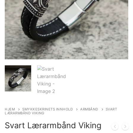
HJEM
SMYKKESKRINETS INNHOLD
ARMBÅND
SVART
LÆRARMBÅND VIKING
Svart Lærarmbånd Viking