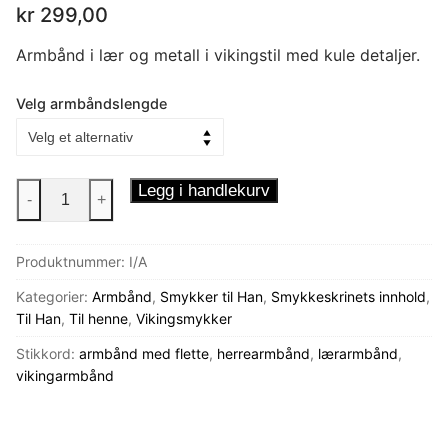
kr
299,00
Armbånd i lær og metall i vikingstil med kule detaljer.
Velg armbåndslengde
Svart
Legg i handlekurv
-
+
Lærarmbånd
Viking
Produktnummer:
I/A
antall
Kategorier:
Armbånd
,
Smykker til Han
,
Smykkeskrinets innhold
,
Til Han
,
Til henne
,
Vikingsmykker
Stikkord:
armbånd med flette
,
herrearmbånd
,
lærarmbånd
,
vikingarmbånd