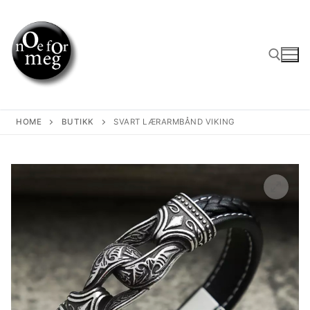
Skip
to
content
Search for:
HOME
BUTIKK
SVART LÆRARMBÅND VIKING