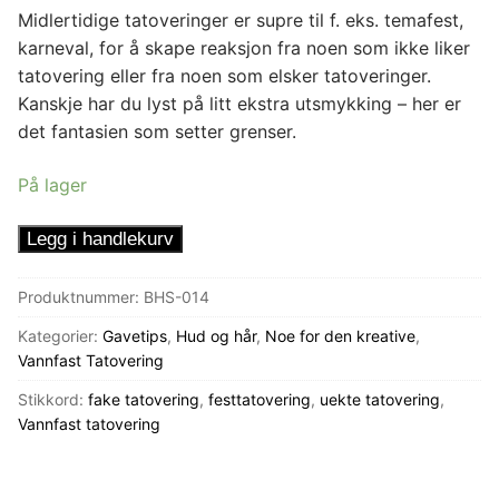
Midlertidige tatoveringer er supre til f. eks. temafest,
karneval, for å skape reaksjon fra noen som ikke liker
tatovering eller fra noen som elsker tatoveringer.
Kanskje har du lyst på litt ekstra utsmykking – her er
det fantasien som setter grenser.
På lager
Tatovering
Legg i handlekurv
Svart
Slange
Produktnummer:
BHS-014
antall
Kategorier:
Gavetips
,
Hud og hår
,
Noe for den kreative
,
Vannfast Tatovering
Stikkord:
fake tatovering
,
festtatovering
,
uekte tatovering
,
Vannfast tatovering