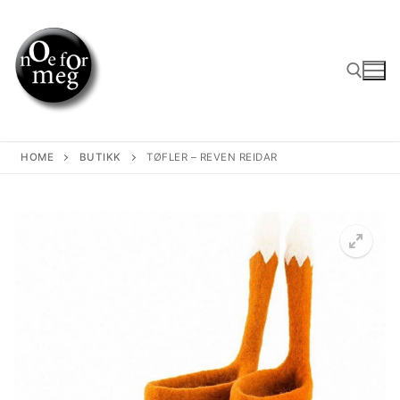
Skip
to
content
Search for:
HOME
BUTIKK
TØFLER – REVEN REIDAR