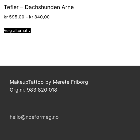
Tøfler – Dachshunden Arne
Price
kr
595,00
–
kr
840,00
range:
kr 595,00
through
Velg alternativ
kr 840,00
MakeupTattoo by Merete Friborg
Org.nr. 983 820 018
hello@noeformeg.no