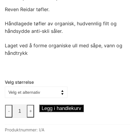
range:
kr 525,00
Reven Reidar tøfler.
through
kr 735,00
Håndlagede tøfler av organisk, hudvennlig filt og
håndsydde anti-skli såler.
Laget ved å forme organiske ull med såpe, vann og
håndtrykk
Velg størrelse
Tøfler
Legg i handlekurv
-
+
-
Reven
Produktnummer:
I/A
Reidar