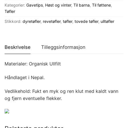
antall
Kategorier:
Gavetips
,
Høst og vinter
,
Til barna
,
Til føttene
,
Tøfler
Stikkord:
dyretøfler
,
revetøfler
,
tøfler
,
tovede tøfler
,
ulltøfler
Beskrivelse
Tilleggsinformasjon
Materialer: Organisk Ullfilt
Håndlaget i Nepal.
Vedlikehold: Fukt en myk og ren klut med kaldt vann
og fjern eventuelle flekker.