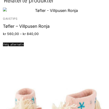
Relaterte produkter
GAVETIPS
Tøfler – Villpusen Ronja
Price
kr
560,00
–
kr
840,00
range:
kr 560,00
through
Velg alternativ
kr 840,00