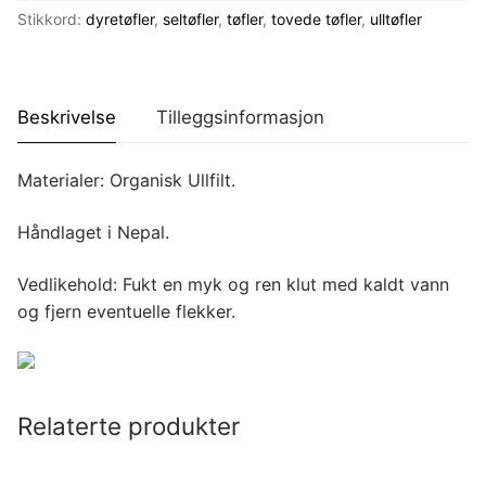
Stikkord:
dyretøfler
,
seltøfler
,
tøfler
,
tovede tøfler
,
ulltøfler
Beskrivelse
Tilleggsinformasjon
Materialer: Organisk Ullfilt.
Håndlaget i Nepal.
Vedlikehold: Fukt en myk og ren klut med kaldt vann
og fjern eventuelle flekker.
Relaterte produkter