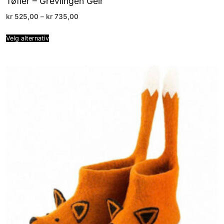
Tøfler – Grevlingen Geir
Price
kr
525,00
–
kr
735,00
range:
kr 525,00
through
Velg alternativ
kr 735,00