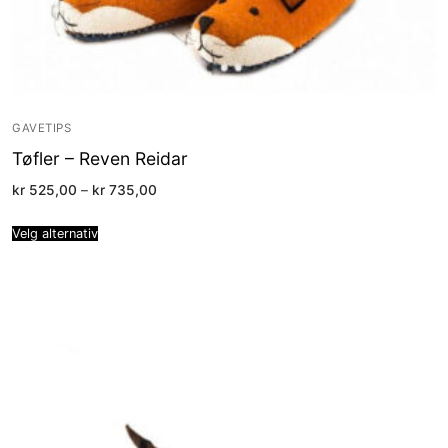
GAVETIPS
Tøfler – Reven Reidar
Price
kr
525,00
–
kr
735,00
range:
kr 525,00
through
Velg alternativ
kr 735,00