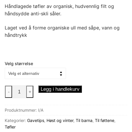
Håndlagede tøfler av organisk, hudvennlig filt og
håndsydde anti-skli såler.
Laget ved å forme organiske ull med såpe, vann og
håndtrykk
Velg størrelse
Tøfler
Legg i handlekurv
-
+
-
Selungen
Produktnummer:
I/A
Silje
antall
Kategorier:
Gavetips
,
Høst og vinter
,
Til barna
,
Til føttene
,
Tøfler