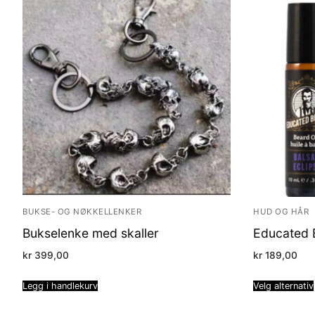
BUKSE- OG NØKKELLENKER
HUD OG HÅR
Bukselenke med skaller
Educated B
kr
399,00
kr
189,00
Legg i handlekurv
Velg alternativ