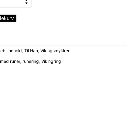
lekurv
ets innhold
,
Til Han
,
Vikingsmykker
 med runer
,
runering
,
Vikingring