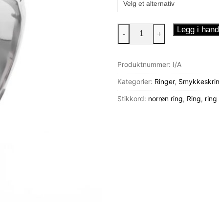
Vegvisir
Legg i hand
-
+
Ring
antall
Produktnummer:
I/A
Kategorier:
Ringer
,
Smykkeskrin
Stikkord:
norrøn ring
,
Ring
,
ring