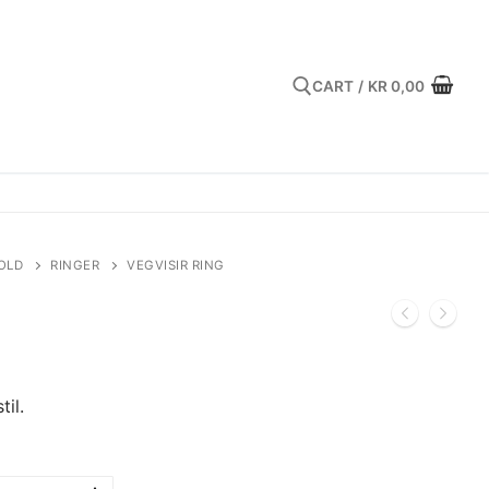
CART
/
KR
0,00
Search for:
OLD
RINGER
VEGVISIR RING
til.