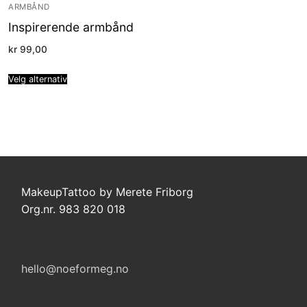
ARMBÅND
Inspirerende armbånd
kr
99,00
Velg alternativ
MakeupTattoo by Merete Friborg
Org.nr. 983 820 018
hello@noeformeg.no