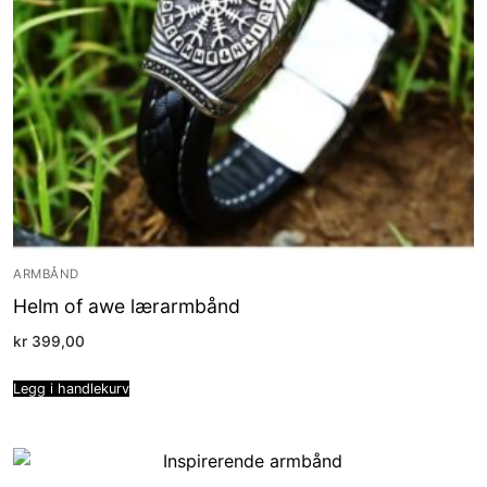
ARMBÅND
Helm of awe lærarmbånd
kr
399,00
Legg i handlekurv