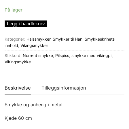
På lager
Vikingsmykke
Legg i handlekurv
med
pilspiss
Kategorier:
Halssmykker
,
Smykker til Han
,
Smykkeskrinets
antall
innhold
,
Vikingsmykker
Stikkord:
Norrønt smykke
,
Pilspiss
,
smykke med vikingpil
,
Vikingsmykke
Beskrivelse
Tilleggsinformasjon
Smykke og anheng i metall
Kjede 60 cm