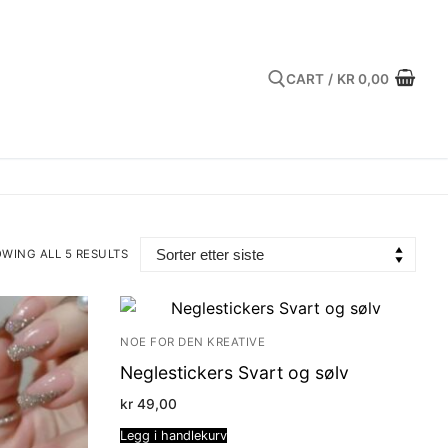
CART
/
KR
0,00
Search for:
WING ALL 5 RESULTS
TED
EST
NOE FOR DEN KREATIVE
Neglestickers Svart og sølv
kr
49,00
Legg i handlekurv