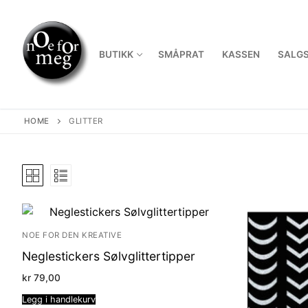
Skip
to
content
BUTIKK
SMÅPRAT
KASSEN
SALGS
HOME
GLITTER
NOE FOR DEN KREATIVE
Neglestickers Sølvglittertipper
kr
79,00
Legg i handlekurv