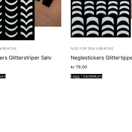
KREATIVE
NOE FOR DEN KREATIVE
rs Glitterstriper Sølv
Neglestickers Glittertipp
kr
79,00
kurv
Legg i handlekurv