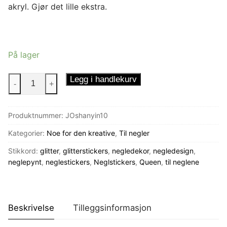
akryl. Gjør det lille ekstra.
På lager
Neglestickers
Legg i handlekurv
-
+
Glittertipper
Sølv
Produktnummer:
JOshanyin10
antall
Kategorier:
Noe for den kreative
,
Til negler
Stikkord:
glitter
,
glitterstickers
,
negledekor
,
negledesign
,
neglepynt
,
neglestickers
,
Neglstickers
,
Queen
,
til neglene
Beskrivelse
Tilleggsinformasjon