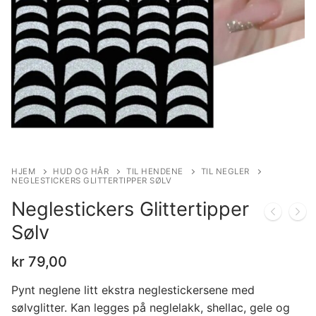
HJEM
HUD OG HÅR
TIL HENDENE
TIL NEGLER
NEGLESTICKERS GLITTERTIPPER SØLV
Neglestickers Glittertipper
Sølv
kr
79,00
Pynt neglene litt ekstra neglestickersene med
sølvglitter. Kan legges på neglelakk, shellac, gele og