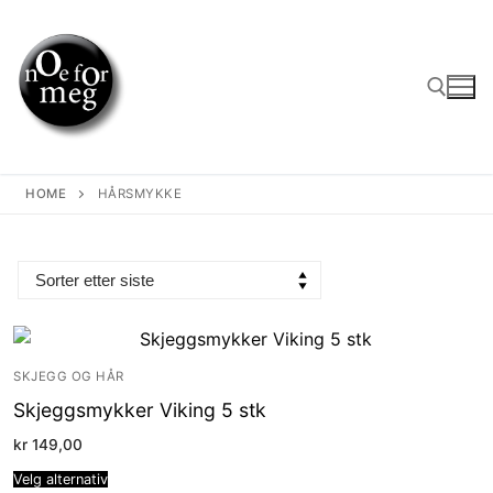
Skip
to
content
Search for:
HOME
HÅRSMYKKE
SKJEGG OG HÅR
Skjeggsmykker Viking 5 stk
kr
149,00
Velg alternativ