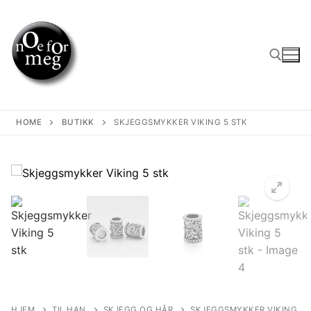
Skip
to
content
Search for:
HOME
BUTIKK
SKJEGGSMYKKER VIKING 5 STK
HJEM
TIL HAN
SKJEGG OG HÅR
SKJEGGSMYKKER VIKING