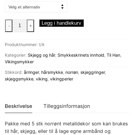
Skjeggsmykker
Legg i handlekurv
-
+
Viking
5
Produktnummer:
I/A
stk
antall
Kategorier:
Skjegg og hår
,
Smykkeskrinets innhold
,
Til Han
,
Vikingsmykker
Stikkord:
årringer
,
hårsmykke
,
norrøn
,
skjeggringer
,
skjeggsmykke
,
viking
,
vikingperler
Beskrivelse
Tilleggsinformasjon
Pakke med 5 stk norrønt metalldekor som kan brukes
til hår, skjegg, eller til å lage egne armbånd og