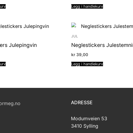
kurv
Legg i handlekurv
JUL
ers Julepingvin
Neglestickers Julestemni
kr
39,00
kurv
Legg i handlekurv
ADRESSE
ormeg.no
Modumveien 53
3410 Sylling