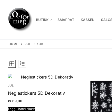
Skip
to
content
BUTIKK
SMÅPRAT
KASSEN
SALGS
HOME
JULEDEKOR
JUL
Neglestickers 5D Dekorativ
kr
69,00
Legg i handlekurv