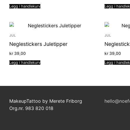
Legg i handlekurv
Legg i handle
JUL
JUL
Neglestickers Juletipper
Neglestick
kr
39,00
kr
39,00
Legg i handlekurv
Legg i handle
MakeupTattoo by Merete Friborg
hello@noef
Org.nr. 983 820 018