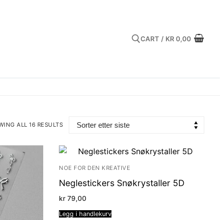
CART
/
KR
0,00
Search for:
ING ALL 16 RESULTS
TED
ST
NOE FOR DEN KREATIVE
Neglestickers Snøkrystaller 5D
kr
79,00
Legg i handlekurv