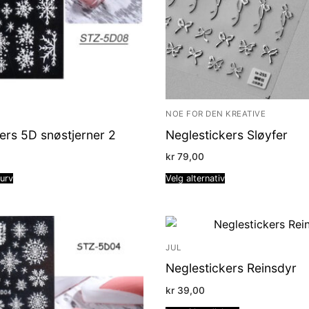
NOE FOR DEN KREATIVE
ers 5D snøstjerner 2
Neglestickers Sløyfer
kr
79,00
kurv
Velg alternativ
JUL
Neglestickers Reinsdyr
kr
39,00