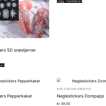
Legg i handlekurv
ers 5D snøstjerner
kurv
NOE FOR DEN KREATIVE
kers Pepperkaker
Neglestickers Dompapp
kr
39,00