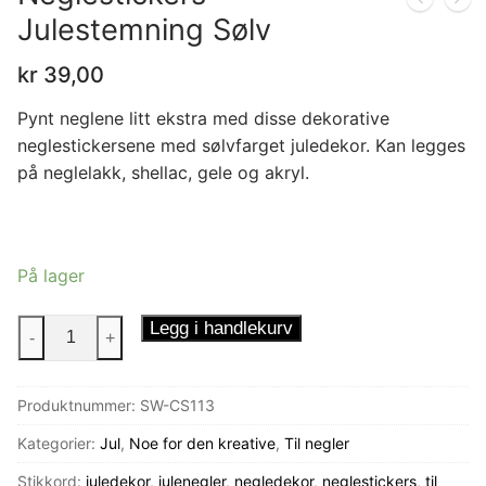
Julestemning Sølv
kr
39,00
Pynt neglene litt ekstra med disse dekorative
neglestickersene med sølvfarget juledekor. Kan legges
på neglelakk, shellac, gele og akryl.
På lager
Neglestickers
Legg i handlekurv
-
+
Julestemning
Sølv
Produktnummer:
SW-CS113
antall
Kategorier:
Jul
,
Noe for den kreative
,
Til negler
Stikkord:
juledekor
,
julenegler
,
negledekor
,
neglestickers
,
til