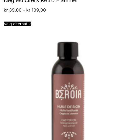
Neglestickers Retro Flammer
Price
kr
39,00
–
kr
109,00
range:
kr 39,00
through
Velg alternativ
kr 109,00